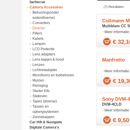
barbecue
Adapter
Audio Tapes
(7) Resultaten
Camera Accesoires
batterij lader
Bluetooth speakers
BBQ
Batterijen
CD/DVD/MiniDisc/Diverse
Behuizing(onder
Laders
MEDIA
water/diverse)
Cullmann Mu
Power Bank
Compact hifi-systeem
Converters
Multiklem CC 5
Voedingkabels
DAT recording tape
Diverse
Meer informatie
Dictafoon
Filters
Discman CD/MP3
Kabels
€ 32,1
Earphone
Lampen
HDMI
LCD Protectie
Home Cinema Sets
Lens adapters
Manfrotto
Hoofdtelefoons
Lens kapjes & hood
Kabels
Lenzen
Klokken en wekkers
Lichtnetadapter
Meer informatie
Luidsprekers
Microfoons en toebehoren
€ 19,3
Microfoons en toebehoren
Muizen
MP3 speler Accessoires
Reiniging
MP3 spelers
Starter Kits
Radio's
Statieven
Sony DVM-
Receivers
Tapes (diverse)
DVM-4CLD
Soundbars
Tassen en
Meer informatie
Tassen en
opbergsystemen
opbergsystemen
Zonnekappen
€ 9,50
Car Hifi & Navigatie
Voedingkabels
Digitale Camera's
Laders