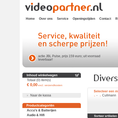
Home
Over ons
Service
Openingstijden
Contact
R
actie JBL Pulse, prijs 159 euro; uit voorraad
leverbaar!
Totaal (0) item(s)
€ 0,00
excl. verzendkosten
Naar de kassa
-
Cullmann
Accu's & Batterijen
Audio & Hifi
Accu's en batterijen