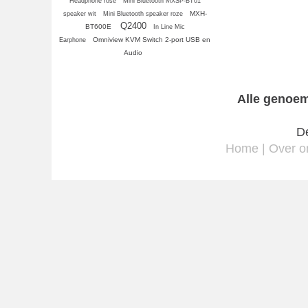
Headphone rose
Mini Bluetooth MXSP-BT01
MXH-
speaker wit
Mini Bluetooth speaker roze
Q2400
BT600E
In Line Mic
Omniview KVM Switch 2-port USB en
Earphone
Audio
Alle genoem
De
Home
|
Over o