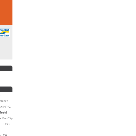
-
llence
rt HP C
Beeld
s Ear Clip
1
USB
ar TV