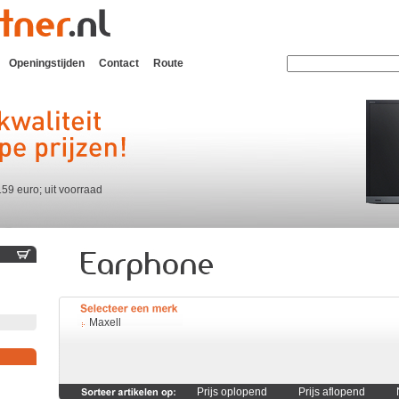
Openingstijden
Contact
Route
159 euro; uit voorraad
Maxell
Prijs oplopend
Prijs aflopend