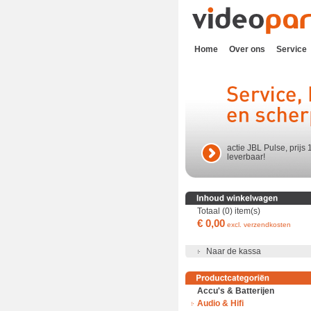
Home
Over ons
Service
actie JBL Pulse, prijs 
leverbaar!
Totaal (0) item(s)
€ 0,00
excl. verzendkosten
Naar de kassa
Accu's & Batterijen
Audio & Hifi
Accu's en batterijen