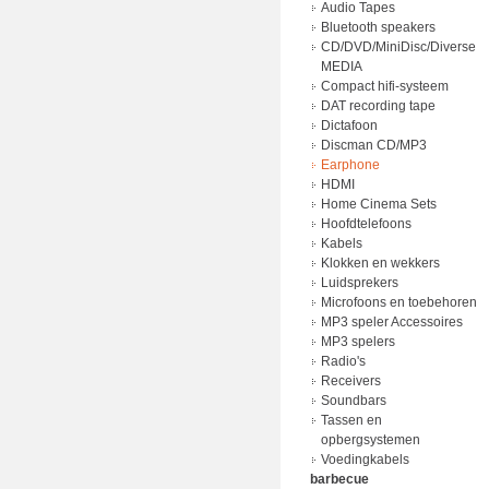
Adapter
Audio Tapes
batterij lader
Bluetooth speakers
Batterijen
CD/DVD/MiniDisc/Diverse
Laders
MEDIA
Power Bank
Compact hifi-systeem
Voedingkabels
DAT recording tape
Dictafoon
Discman CD/MP3
Earphone
HDMI
Home Cinema Sets
Hoofdtelefoons
Kabels
Klokken en wekkers
Luidsprekers
Microfoons en toebehoren
MP3 speler Accessoires
MP3 spelers
Radio's
Receivers
Soundbars
Tassen en
opbergsystemen
Voedingkabels
barbecue