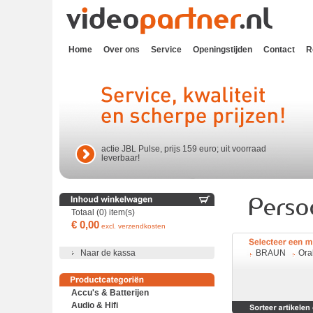
Home
Over ons
Service
Openingstijden
Contact
R
actie JBL Pulse, prijs 159 euro; uit voorraad
leverbaar!
Totaal (0) item(s)
€ 0,00
excl. verzendkosten
Naar de kassa
BRAUN
Ora
Accu's & Batterijen
Audio & Hifi
Accu's en batterijen