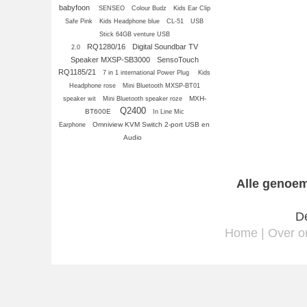
babyfoon
SENSEO
Colour Budz
Kids Ear Clip
Safe Pink
Kids Headphone blue
CL-51
USB
Stick 64GB venture USB
RQ1280/16
Digital Soundbar TV
2.0
Speaker MXSP-SB3000
SensoTouch
RQ1185/21
7 in 1 international Power Plug
Kids
Headphone rose
Mini Bluetooth MXSP-BT01
MXH-
speaker wit
Mini Bluetooth speaker roze
Q2400
BT600E
In Line Mic
Omniview KVM Switch 2-port USB en
Earphone
Audio
Alle genoem
De
Home
|
Over o