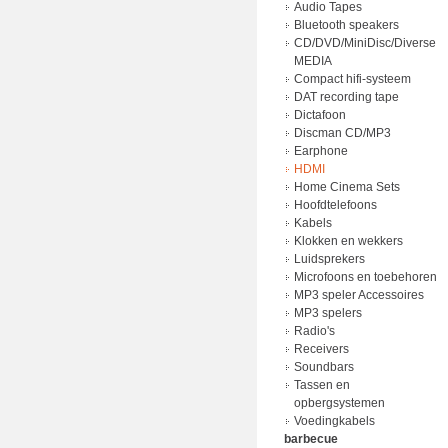
Adapter
Audio Tapes
batterij lader
Bluetooth speakers
Batterijen
CD/DVD/MiniDisc/Diverse
Laders
MEDIA
Power Bank
Compact hifi-systeem
Voedingkabels
DAT recording tape
Dictafoon
Discman CD/MP3
Earphone
HDMI
Home Cinema Sets
Hoofdtelefoons
Kabels
Klokken en wekkers
Luidsprekers
Microfoons en toebehoren
MP3 speler Accessoires
MP3 spelers
Radio's
Receivers
Soundbars
Tassen en
opbergsystemen
Voedingkabels
barbecue