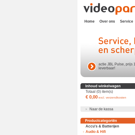
Home
Over ons
Service
actie JBL Pulse, prijs 
leverbaar!
Totaal (0) item(s)
€ 0,00
excl. verzendkosten
Naar de kassa
Accu's & Batterijen
Audio & Hifi
Accu's en batterijen