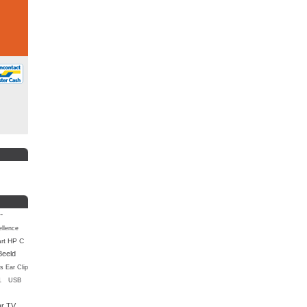
-
llence
rt HP C
Beeld
s Ear Clip
1
USB
ar TV