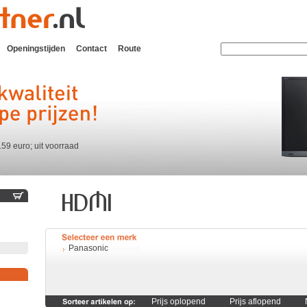
Openingstijden
Contact
Route
159 euro; uit voorraad
Panasonic
Prijs oplopend
Prijs aflopend