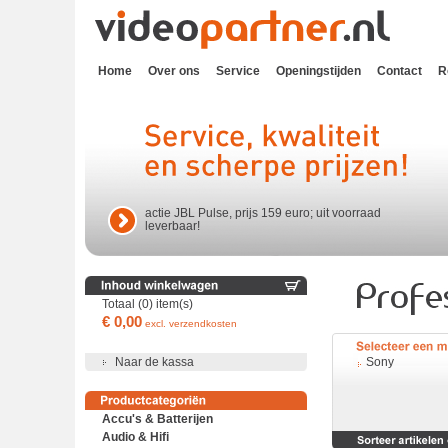
Home
Over ons
Service
Openingstijden
Contact
R
actie JBL Pulse, prijs 159 euro; uit voorraad
leverbaar!
Totaal (0) item(s)
€ 0,00
excl. verzendkosten
Naar de kassa
Sony
Accu's & Batterijen
Audio & Hifi
Accu's en batterijen