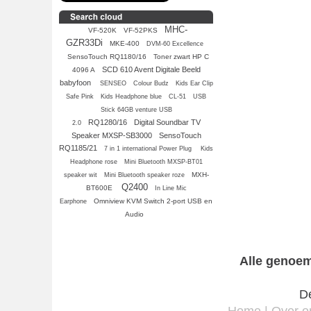
MHC-
VF-520K
VF-52PKS
GZR33Di
MKE-400
DVM-60 Excellence
SensoTouch RQ1180/16
Toner zwart HP C
SCD 610 Avent Digitale Beeld
4096 A
babyfoon
SENSEO
Colour Budz
Kids Ear Clip
Safe Pink
Kids Headphone blue
CL-51
USB
Stick 64GB venture USB
RQ1280/16
Digital Soundbar TV
2.0
Speaker MXSP-SB3000
SensoTouch
RQ1185/21
7 in 1 international Power Plug
Kids
Headphone rose
Mini Bluetooth MXSP-BT01
MXH-
speaker wit
Mini Bluetooth speaker roze
Q2400
BT600E
In Line Mic
Omniview KVM Switch 2-port USB en
Earphone
Audio
Alle genoem
De