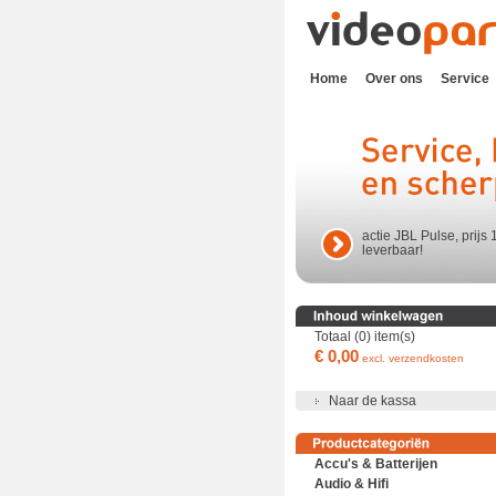
Home
Over ons
Service
actie JBL Pulse, prijs 
leverbaar!
Totaal (0) item(s)
€ 0,00
excl. verzendkosten
Naar de kassa
Accu's & Batterijen
Audio & Hifi
Accu's en batterijen