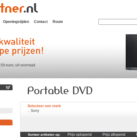
Openingstijden
Contact
Route
159 euro; uit voorraad
Sony
Prijs oplopend
Prijs aflopend