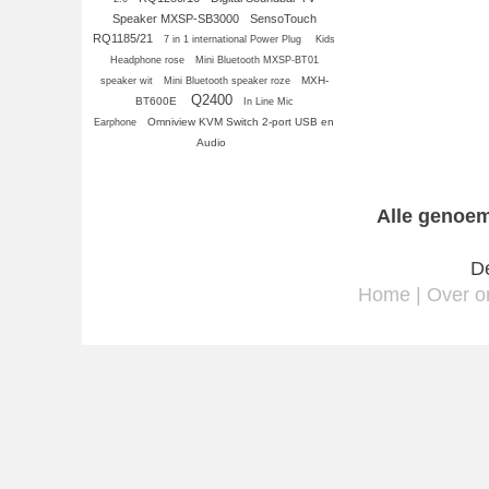
Speaker MXSP-SB3000
SensoTouch
RQ1185/21
7 in 1 international Power Plug
Kids
Headphone rose
Mini Bluetooth MXSP-BT01
MXH-
speaker wit
Mini Bluetooth speaker roze
Q2400
BT600E
In Line Mic
Omniview KVM Switch 2-port USB en
Earphone
Audio
Alle genoem
De
Home
|
Over o