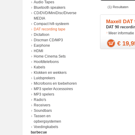
Adapter
Audio Tapes
(1) Resultaten
batterij lader
Bluetooth speakers
Batterijen
CD/DVD/MiniDisc/Diverse
Laders
MEDIA
Maxell DAT 
Power Bank
Compact hifi-systeem
DAT 90 recordi
Voedingkabels
DAT recording tape
Meer informatie
Dictafoon
Discman CD/MP3
€ 19,9
Earphone
HDMI
Home Cinema Sets
Hoofdtelefoons
Kabels
Klokken en wekkers
Luidsprekers
Microfoons en toebehoren
MP3 speler Accessoires
MP3 spelers
Radio's
Receivers
Soundbars
Tassen en
opbergsystemen
Voedingkabels
barbecue