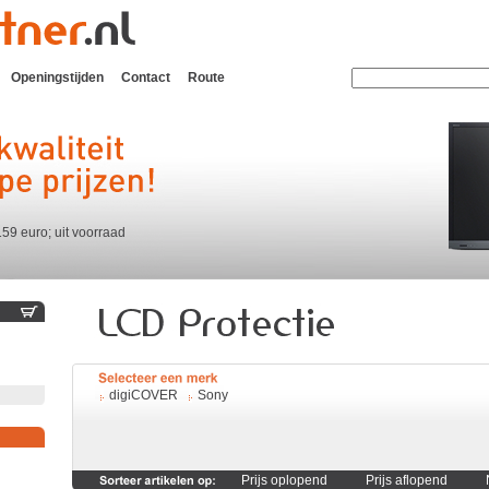
Openingstijden
Contact
Route
159 euro; uit voorraad
digiCOVER
Sony
Prijs oplopend
Prijs aflopend