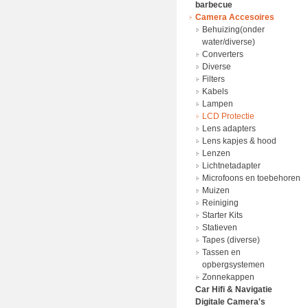
barbecue
Adapter
Audio Tapes
Camera Accesoires
batterij lader
Bluetooth speakers
BBQ
Batterijen
CD/DVD/MiniDisc/Diverse
Behuizing(onder
Laders
MEDIA
water/diverse)
Power Bank
Compact hifi-systeem
Converters
Voedingkabels
DAT recording tape
Diverse
Dictafoon
Filters
Discman CD/MP3
Kabels
Earphone
Lampen
HDMI
LCD Protectie
Home Cinema Sets
Lens adapters
Hoofdtelefoons
Lens kapjes & hood
Kabels
Lenzen
Klokken en wekkers
Lichtnetadapter
Luidsprekers
Microfoons en toebehoren
Microfoons en toebehoren
Muizen
MP3 speler Accessoires
Reiniging
MP3 spelers
Starter Kits
Radio's
Statieven
Receivers
Tapes (diverse)
Soundbars
Tassen en
Tassen en
opbergsystemen
opbergsystemen
Zonnekappen
Car Hifi & Navigatie
Voedingkabels
Digitale Camera's
Laders