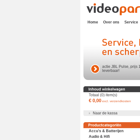
Home
Over ons
Service
actie JBL Pulse, prijs 
leverbaar!
Totaal (0) item(s)
€ 0,00
excl. verzendkosten
Naar de kassa
Accu's & Batterijen
Audio & Hifi
Accu's en batterijen