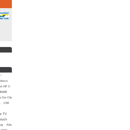
-
llence
rt HP C
Beeld
s Ear Clip
1
USB
ar TV
ouch
Plug
Kids