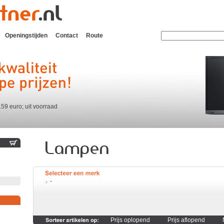
Openingstijden
Contact
Route
159 euro; uit voorraad
-
Prijs oplopend
Prijs aflopend