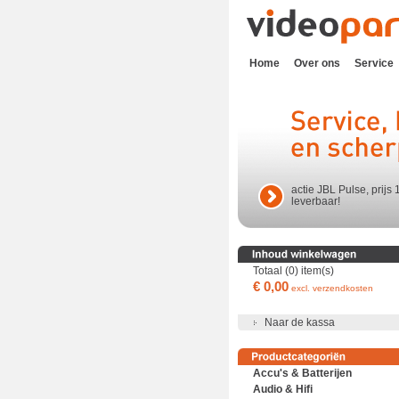
Home
Over ons
Service
actie JBL Pulse, prijs 
leverbaar!
Totaal (0) item(s)
€ 0,00
excl. verzendkosten
Naar de kassa
Accu's & Batterijen
Audio & Hifi
Accu's en batterijen