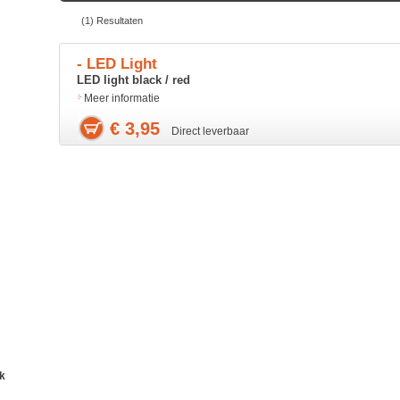
(1) Resultaten
- LED Light
LED light black / red
Meer informatie
€ 3,95
Direct leverbaar
ik