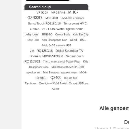
MHC-
VF-520K
VF-52PKS
GZR33Di
MKE-400
DVM-60 Excellence
SensoTouch RQ1180/16
Toner zwart HP C
SCD 610 Avent Digitale Beeld
4096 A
babyfoon
SENSEO
Colour Budz
Kids Ear Clip
Safe Pink
Kids Headphone blue
CL-51
USB
Stick 64GB venture USB
RQ1280/16
Digital Soundbar TV
2.0
Speaker MXSP-SB3000
SensoTouch
RQ1185/21
7 in 1 international Power Plug
Kids
Headphone rose
Mini Bluetooth MXSP-BT01
MXH-
speaker wit
Mini Bluetooth speaker roze
Q2400
BT600E
In Line Mic
Omniview KVM Switch 2-port USB en
Earphone
Audio
Alle genoem
De