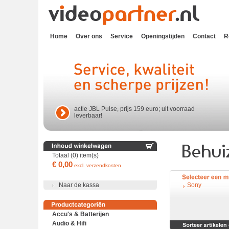
Home
Over ons
Service
Openingstijden
Contact
R
actie JBL Pulse, prijs 159 euro; uit voorraad
leverbaar!
Totaal (0) item(s)
€ 0,00
excl. verzendkosten
Naar de kassa
Sony
Accu's & Batterijen
Audio & Hifi
Accu's en batterijen